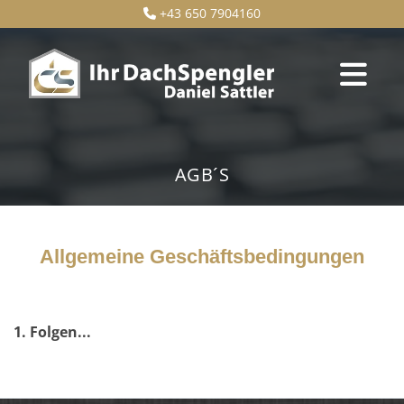
+43 650 7904160

AGB´S
Allgemeine Geschäftsbedingungen
1. Folgen...