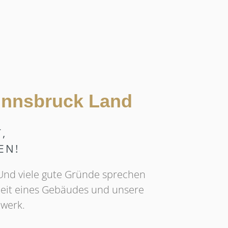
, Innsbruck Land
,
EN!
. Und viele gute Gründe sprechen
heit eines Gebäudes und unsere
dwerk.