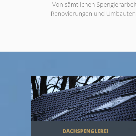
Von sämtlichen Spenglerarbeit
Renovierungen und Umbauten: W
DACHSPENGLEREI