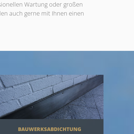
ssionellen Wartung oder großen
len auch gerne mit Ihnen einen
BAUWERKSABDICHTUNG