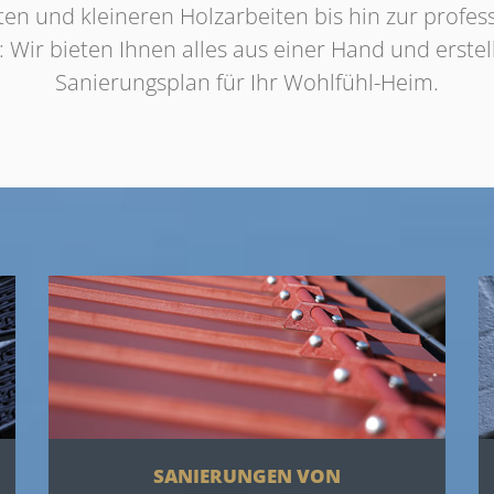
en und kleineren Holzarbeiten bis hin zur profe
ir bieten Ihnen alles aus einer Hand und erstel
Sanierungsplan für Ihr Wohlfühl-Heim.
SANIERUNGEN VON